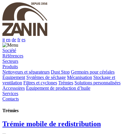
it
en
de
fr
es
Société
Références
Secteurs
Produits
Nettoyeurs et séparateurs
Dust Stop
Germoirs pour céréales
Équipement
Systèmes de séchage
Mécanisation
Stockage et
ventilation
Filtres et cyclones
Trémies
Solutions personnalisées
Accessoires
Équipement de production d’huile
Services
Contacts
Trémies
Trémie mobile de redistribution