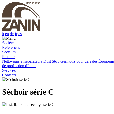
it
en
de
fr
es
Société
Références
Secteurs
Produits
Nettoyeurs et séparateurs
Dust Stop
Germoirs pour céréales
Équipeme
de production d’huile
Services
Contacts
Séchoir série C